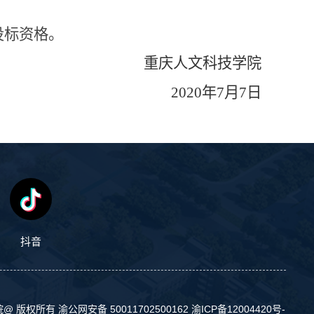
投标资格。
重庆人文科技学院
2020
年
7
月
7
日
抖音
院@ 版权所有
渝公网安备 50011702500162
渝ICP备12004420号-