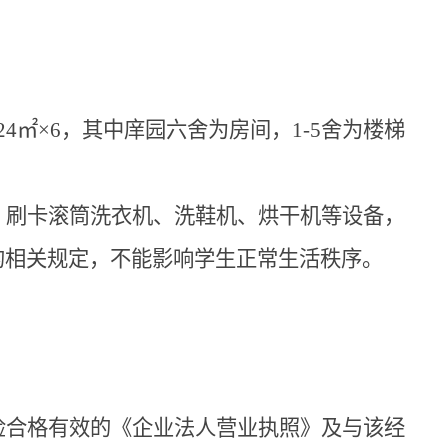
24
㎡×
6
，其中庠园六舍为房间，
1-5
舍为楼梯
、刷卡滚筒洗衣机、洗鞋机、烘干机等设备，
的相关规定，不能影响学生正常生活秩序。
检合格有效的《企业法人营业执照》及与该经