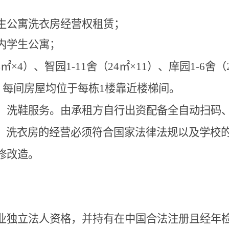
生公寓洗衣房经营权租赁；
内学生公寓；
4
㎡
×
4
）、智园
1-11
舍（
24
㎡
×
11
）、庠园
1-6
舍（
。每间房屋均位于每栋
1
楼靠近楼梯间。
、洗鞋服务。由承租方自行出资配备全自动扫码
，洗衣房的经营必须符合国家法律法规以及学校
修改造。
业独立法人资格，并持有在中国合法注册且经年