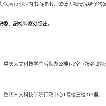
发送后
12
小时内书面提出，邀请人视情况给予答
纪委、纪检监察处提出。
：重庆人文科技学院后勤办公楼
1-2
室（报名请携
：重庆人文科技学院行政中心
1
号楼三楼
313
室。